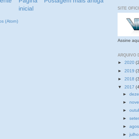
ente
Página
Postagem mais antiga
inicial
SITE OFIC
os (Atom)
Assine aqu
ARQUIVO 
►
2020
(
►
2019
(
►
2018
(
▼
2017
(
►
dez
►
nov
►
outu
►
set
►
ago
►
julh