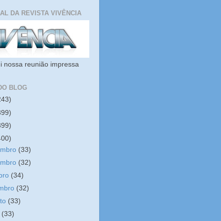
IAL DA REVISTA VIVÊNCIA
i nossa reunião impressa
DO BLOG
243)
399)
399)
400)
embro
(33)
embro
(32)
bro
(34)
embro
(32)
sto
(33)
o
(33)