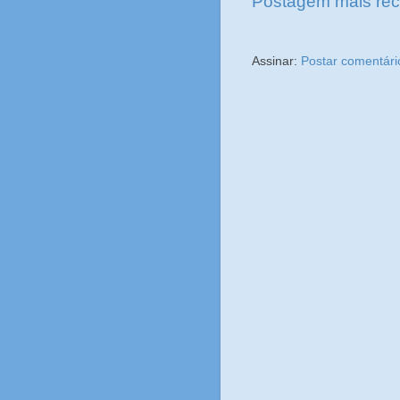
Postagem mais rec
Assinar:
Postar comentári