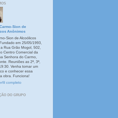
MOS
Carmo-Sion de
icos Anônimos
o-Sion de Alcoólicos
Fundado em 25/05/1993,
e a Rua Grão Mogol, 502,
no Centro Comercial da
ssa Senhora do Carmo,
onte. Reuniões as 2ª, 3ª,
 19:30. Venha tomar um
co e conhecer essa
a obra. Funciona!
rfil completo
ÇÃO DO GRUPO