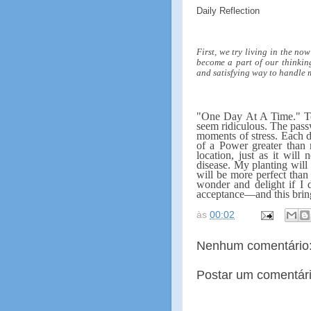
Daily Reflection
First, we try living in the no
become a part of our thinking
and satisfying way to handle 
"One Day At A Time." To
seem ridiculous. The pass
moments of stress. Each d
of a Power greater than 
location, just as it wil
disease. My planting will
will be more perfect than 
wonder and delight if I 
acceptance—and this bring
às
00:02
Nenhum comentário
Postar um comentár