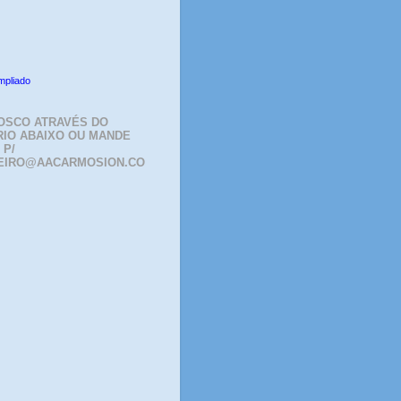
mpliado
OSCO ATRAVÉS DO
IO ABAIXO OU MANDE
 P/
EIRO@AACARMOSION.CO