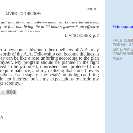
JUNE 9
LIVING IN THE NOW
w just in order to stay sober— and it works Once the idea has
 we find that living life in 24-hour segments is an effective
Exibir mapa a
many other matters as well
LIVING SOBER, p. 7
FALE CON
FORMULÁR
 a newcomer this and other oneliners of A.A. may
UM E-MAIL
words of the A.A. Fellowship can become lifelines in
COMPANH
ay can be like a rose unfurling according to the plan
M.BR
myself. My program should be planted in the right
l need to be groomed, nourished, and protected from
 require patience, and my realizing that some flowers
others. Each stage of the petals' unfolding can bring
do not interfere or let my expectations override my
s serenity.
:
io