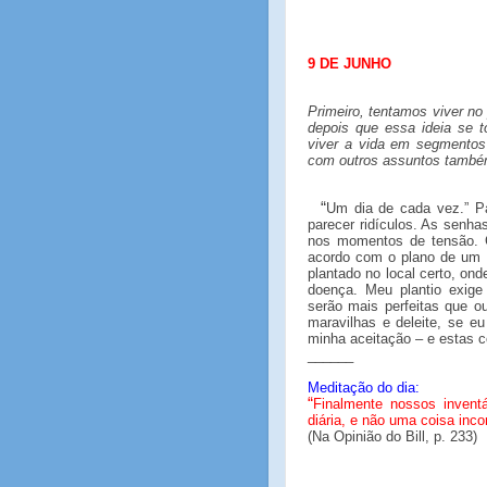
9 DE JUNHO
Primeiro, tentamos viver no
depois que essa ideia se 
viver a vida em segmentos
com outros assuntos també
“
Um dia de cada vez.” P
parecer ridículos. As senha
nos momentos de tensão. 
acordo com o plano de um
plantado no local certo, ond
doença. Meu plantio exige
serão mais perfeitas que o
maravilhas e deleite, se eu
minha aceitação – e estas c
______
Meditação do dia:
“
Finalmente nossos invent
diária, e não uma coisa inc
(Na Opinião do Bill, p. 233)