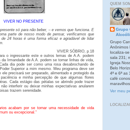
QUEM SO
VIVER NO PRESENTE
Grupo 
 presente só para não beber, – e vemos que funciona. E
torna parte de nosso modo de pensar, verificamos que
Alcoól
 de 24 horas é uma forma eficaz e agradável de lidar
Grupo Carm
m.
Anônimos 
VIVER SÓBRIO, p.18
localiza-s
ara o ingressante este e outros lemas de A.A. podem
sala 231; 
s da Irmandade de A.A. podem se tornar linhas de vida,
Igreja No
Cada dia pode ser como uma rosa desabrochando de
Belo Horiz
 Poder Superior a mim mesmo. Meu programa deve ser
e ele precisará ser preparado, alimentado e protegido da
4ª e 6ª as
 paciência e minha percepção de que algumas flores
café conos
utras. Cada estágio das pétalas se abrindo pode trazer
maravilhos
 não interferir ou deixar minhas expectativas anularem
oisas trazem serenidade.
Ver meu pe
LOCALIZA
ários acabam por se tornar uma necessidade de vida
omum ou excepcional.”