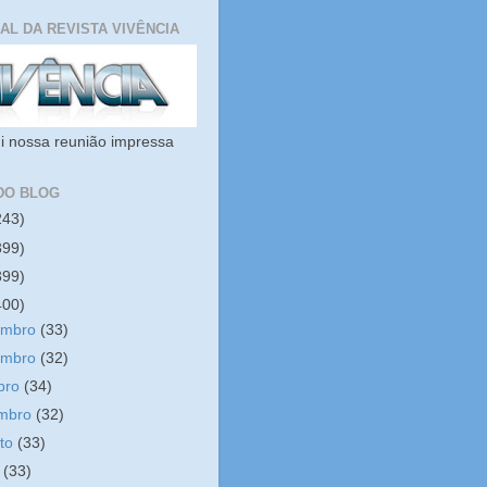
IAL DA REVISTA VIVÊNCIA
i nossa reunião impressa
DO BLOG
243)
399)
399)
400)
embro
(33)
embro
(32)
bro
(34)
embro
(32)
sto
(33)
o
(33)