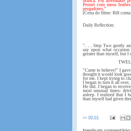
branca. Fui arrebatado p
Pensei com meus botões: 
pregadores.”
(Cena do filme: Bill conta 
Daily Reflection:
". . . Step Two gently and
say upon what occasion
greater than myself, but I 
TWEL
"Came to believe!" I gave 
thought it would look good
for me. I kept trying to c
I began to turn it all over
He did. I began to receiv
most unusual times: dri
asleep. I realized that I
than myself had given the
às
00:01
Nenhum comentário