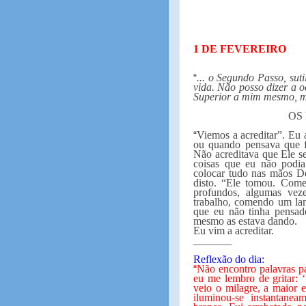
1 DE FEVEREIRO
... o Segundo Passo, sut
“
vida. Não posso dizer a 
Superior a mim mesmo, m
OS
Viemos a acreditar”. Eu 
“
ou quando pensava que f
Não acreditava que Ele s
coisas que eu não podi
colocar tudo nas mãos De
disto. “Ele tomou. Come
profundos, algumas veze
trabalho, comendo um la
que eu não tinha pensa
mesmo as estava dando.
Eu vim a acreditar.
_______
Reflexão do dia:
Não encontro palavras pa
“
eu me lembro de gritar: 
veio o milagre, a maior 
iluminou-se instantanea