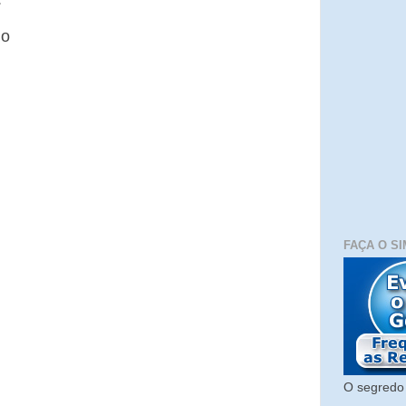
io
FAÇA O SI
O segredo 