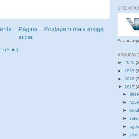
SITE OFIC
ente
Página
Postagem mais antiga
inicial
Assine aqu
os (Atom)
ARQUIVO 
►
2020
(
►
2019
(
►
2018
(
▼
2017
(
►
dez
►
nov
►
outu
►
set
►
ago
►
julh