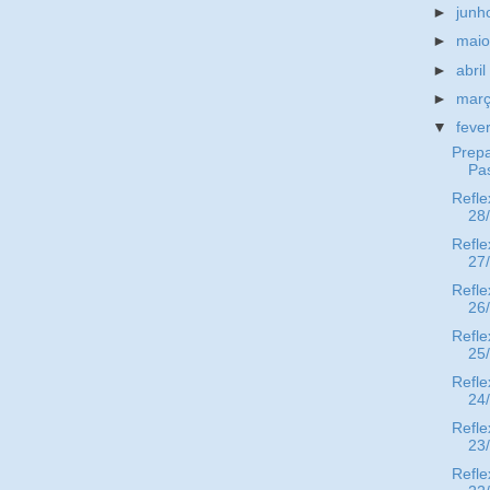
►
jun
►
mai
►
abri
►
mar
▼
feve
Prepa
Pa
Refle
28
Refle
27
Refle
26
Refle
25
Refle
24
Refle
23
Refle