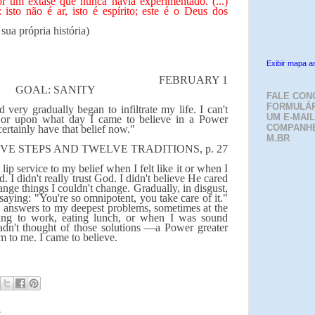
or um êxtase que nunca havia experimentado. (...)
isto não é ar, isto é espírito; este é o Deus dos
sua própria história)
Exibir mapa a
FEBRUARY 1
GOAL: SANITY
FALE CON
FORMULÁR
 very gradually began to infiltrate my life. I can't
UM E-MAIL
 or upon what day I came to believe in a Power
COMPANH
certainly have that belief now."
M.BR
VE STEPS AND TWELVE TRADITIONS, p. 27
lip service to my belief when I felt like it or when I
. I didn't really trust God. I didn't believe He cared
hange things I couldn't change. Gradually, in disgust,
, saying: "You're so omnipotent, you take care of it."
e answers to my deepest problems, sometimes at the
ving to work, eating lunch, or when I was sound
 hadn't thought of those solutions —a Power greater
m to me. I came to believe.
: