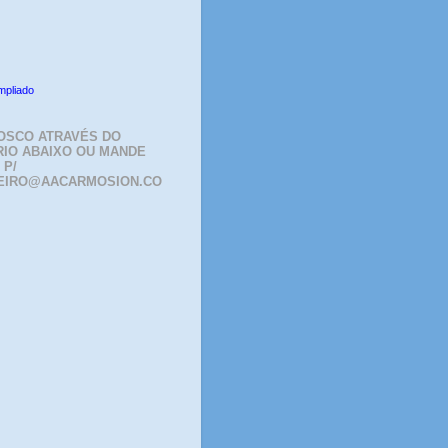
mpliado
OSCO ATRAVÉS DO
IO ABAIXO OU MANDE
 P/
EIRO@AACARMOSION.CO