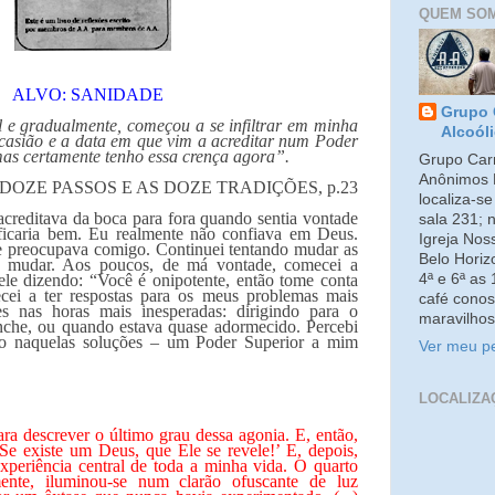
QUEM SO
ALVO: SANIDADE
Grupo 
il e gradualmente, começou a se infiltrar em minha
Alcoól
ocasião e a data em que vim a acreditar num Poder
as certamente tenho essa crença agora”.
Grupo Carm
Anônimos 
 DOZE PASSOS E AS DOZE TRADIÇÕES, p.23
localiza-s
acreditava da boca para fora quando sentia vontade
sala 231; 
icaria bem. Eu realmente não confiava em Deus.
Igreja No
e preocupava comigo. Continuei tentando mudar as
Belo Horiz
a mudar. Aos poucos, de má vontade, comecei a
4ª e 6ª as
le dizendo: “Você é onipotente, então tome conta
cei a ter respostas para os meus problemas mais
café conos
s nas horas mais inesperadas: dirigindo para o
maravilhos
nche, ou quando estava quase adormecido. Percebi
do naquelas soluções – um Poder Superior a mim
Ver meu pe
LOCALIZA
ra descrever o último grau dessa agonia. E, então,
‘Se existe um Deus, que Ele se revele!’ E, depois,
experiência central de toda a minha vida. O quarto
mente, iluminou-se num clarão ofuscante de luz