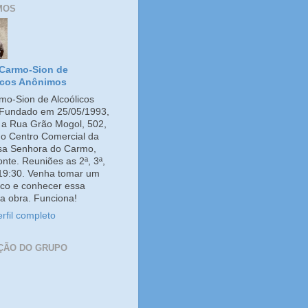
MOS
Carmo-Sion de
icos Anônimos
o-Sion de Alcoólicos
Fundado em 25/05/1993,
e a Rua Grão Mogol, 502,
no Centro Comercial da
ssa Senhora do Carmo,
onte. Reuniões as 2ª, 3ª,
 19:30. Venha tomar um
co e conhecer essa
a obra. Funciona!
rfil completo
ÇÃO DO GRUPO