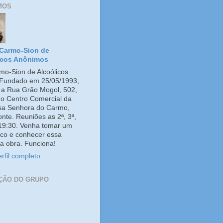
MOS
Carmo-Sion de
icos Anônimos
o-Sion de Alcoólicos
Fundado em 25/05/1993,
e a Rua Grão Mogol, 502,
no Centro Comercial da
ssa Senhora do Carmo,
onte. Reuniões as 2ª, 3ª,
 19:30. Venha tomar um
co e conhecer essa
a obra. Funciona!
rfil completo
ÇÃO DO GRUPO