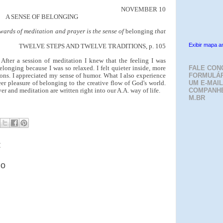
NOVEMBER 10
A SENSE OF BELONGING
wards of meditation and prayer is the sense of
belonging
that
Exibir mapa a
TWELVE STEPS AND TWELVE TRADITIONS, p. 105
After a session of meditation I knew that the feeling I was
longing because I was so relaxed. I felt quieter inside, more
FALE CON
ations. I appreciated my sense of humor. What I also experience
FORMULÁR
eer pleasure of belonging to the creative flow of God's world.
UM E-MAIL
er and meditation are written right into our A.A. way of life.
COMPANH
M.BR
:
io