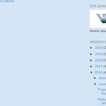
os (Atom)
SITE OFIC
Assine aqu
ARQUIVO 
►
2020
(
►
2019
(
►
2018
(
►
2017
(
▼
2016
(
►
dez
▼
nov
Prep
Se
Refle
30