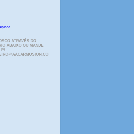
mpliado
OSCO ATRAVÉS DO
IO ABAIXO OU MANDE
 P/
EIRO@AACARMOSION.CO