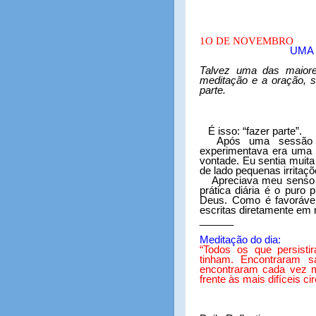
1O DE NOVEMBRO
UMA
Talvez uma das maior
meditação e a oração, 
parte.
É isso: “fazer parte”.
Após uma sessão 
experimentava era uma 
vontade. Eu sentia muita
de lado pequenas irritaçõ
Apreciava meu senso
prática diária é o puro 
Deus. Como é favorável
escritas diretamente em 
______
Meditação do dia:
“
Todos os que persisti
tinham. Encontraram s
encontraram cada vez m
frente às mais difíceis c