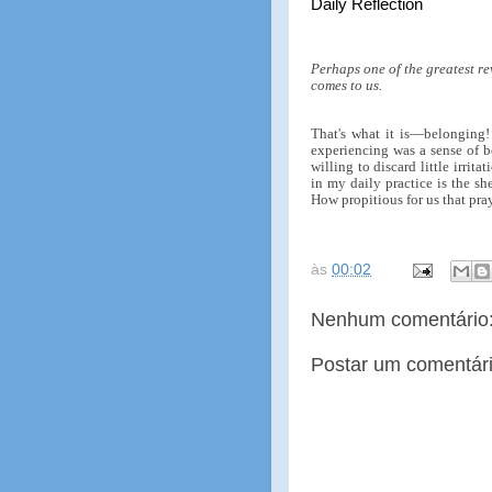
Daily Reflection
Perhaps one of the greatest re
comes to us.
That's what it is—belonging! 
experiencing was a sense of be
willing to discard little irrit
in my daily practice is the sh
How propitious for us that pray
às
00:02
Nenhum comentário
Postar um comentár