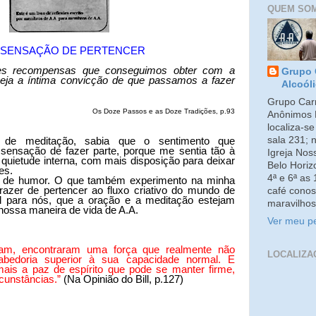
QUEM SO
 SENSAÇÃO DE PERTENCER
es recompensas que conseguimos obter com a
Grupo 
seja a íntima convicção de que passamos a fazer
Alcoól
Grupo Carm
Os Doze Passos e as Doze Tradições, p.93
Anônimos 
localiza-s
sala 231; 
de meditação, sabia que o sentimento que
sensação de fazer parte, porque me sentia tão à
Igreja No
 quietude interna, com mais disposição para deixar
Belo Horiz
es.
4ª e 6ª as
 de humor. O que também experimento na minha
prazer de pertencer ao fluxo criativo do mundo de
café conos
 para nós, que a oração e a meditação estejam
maravilhos
nossa maneira de vida de A.A.
Ver meu pe
ram, encontraram uma força que realmente não
LOCALIZA
abedoria superior à sua capacidade normal. E
ais a paz de espírito que pode se manter firme,
ircunstâncias.”
(Na Opinião do Bill, p.127)