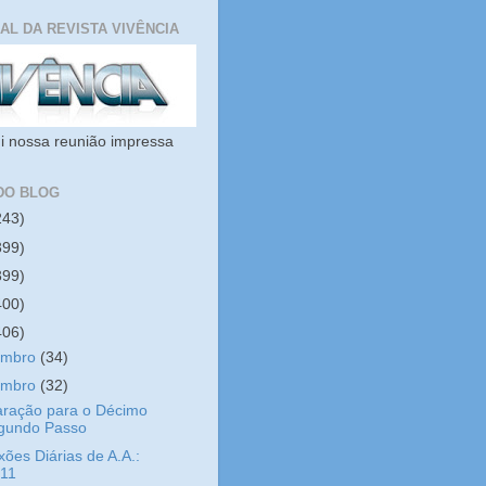
IAL DA REVISTA VIVÊNCIA
i nossa reunião impressa
DO BLOG
243)
399)
399)
400)
406)
embro
(34)
embro
(32)
aração para o Décimo
gundo Passo
xões Diárias de A.A.:
/11