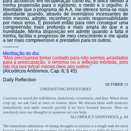
para alcoólicos em recuperação como eu, é difícil devido à
minha propensão para o egoísmo, o medo e o orgulho. A
liberdade que o programa de A.A. me oferece torna-se mais
abundante quando, através de inventários incessantes de
mim mesmo, admito, reconheço e aceito responsabilidade
por meus erros. É possível então para mim conseguir uma
compreensão mais profunda e mais ampla do que é a
humildade. Minha disposição em admitir quando a falta é
minha, facilita o progresso de meu crescimento e me ajuda
a ser mais compreensivo e prestativo para os outros.
______
Meditação do dia:
“
Mas precisamos tomar cuidado para não sermos arrastados
para a preocupação, o remorso ou a reflexão mórbida, pois
isto iria nos tornar menos úteis aos outros.”
(Alcoólicos Anônimos, Cap. 6; § 45)
Daily Reflection
OCTOBER 13
UNREMITTING INVENTORIES
Continue to watch for selfishness, dishonesty, resentment, and fear. When these
crop up, we ask God at once to
remove them. We discuss them with someone
immediately and make amends quickly if we have harmed anyone. Then we
resolutely turn our thoughts to someone we can help.
ALCOHOLICS ANONYMOUS, p. 84
The immediate admission of wrong thoughts or actions is a tough task for most
human beings, but for recovering alcoholics like me it is difficult because of