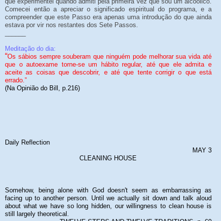
que experimentei quando admiti pela primeira vez que sou um alcoólico.
Comecei então a apreciar o significado espiritual do programa, e a
compreender que este Passo era apenas uma introdução do que ainda
estava por vir nos restantes dos Sete Passos.
______
Meditação do dia:
“
Os sábios sempre souberam que ninguém pode melhorar sua vida até
que o autoexame torne-se um hábito regular, até que ele admita e
aceite as coisas que descobrir, e até que tente corrigir o que está
errado.”
(Na Opinião do Bill, p.216)
Daily Reflection
MAY 3
CLEANING HOUSE
Somehow, being alone with God doesn't seem as embarrassing as
facing up to another person. Until we actually sit down and talk aloud
about what we have so long hidden, our willingness to clean house is
still largely theoretical.