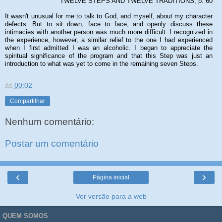
TWELVE STEPS AND TWELVE TRADITIONS, p. 60
It wasn't unusual for me to talk to God, and myself, about my character
defects. But to sit down, face to face, and openly discuss these
intimacies with another person was much more difficult. I recognized in
the experience, however, a similar relief to the one I had experienced
when I first admitted I was an alcoholic. I began to appreciate the
spiritual significance of the program and that this Step was just an
introduction to what was yet to come in the remaining seven Steps.
às
00:02
Compartilhar
Nenhum comentário:
Postar um comentário
‹
›
Página inicial
Ver versão para a web
QUEM SOMOS