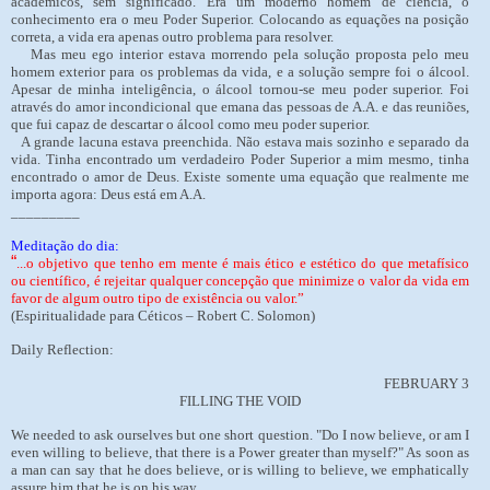
acadêmicos, sem significado. Era um moderno homem de ciência, o
conhecimento era o meu Poder Superior. Colocando as equações na posição
correta, a vida era apenas outro problema para resolver.
Mas meu ego interior estava morrendo pela solução proposta pelo meu
homem exterior para os problemas da vida, e a solução sempre foi o álcool.
Apesar de minha inteligência, o álcool tornou-se meu poder superior. Foi
através do amor incondicional que emana das pessoas de A.A. e das reuniões,
que fui capaz de descartar o álcool como meu poder superior.
A grande lacuna estava preenchida. Não estava mais sozinho e separado da
vida. Tinha encontrado um verdadeiro Poder Superior a mim mesmo, tinha
encontrado o amor de Deus. Existe somente uma equação que realmente me
importa agora: Deus está em A.A.
_________
Meditação do dia:
“
...o objetivo que tenho em mente é mais ético e estético do que metafísico
ou científico, é rejeitar qualquer concepção que minimize o valor da vida em
favor de algum outro tipo de existência ou valor.”
(Espiritualidade para Céticos – Robert C. Solomon)
Daily Reflection:
FEBRUARY 3
FILLING THE VOID
We needed to ask ourselves but one short question. "Do I now believe, or am I
even willing to believe, that there is a Power greater than myself?" As soon as
a man can say that he does believe, or is willing to believe, we emphatically
assure him that he is on his way.