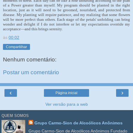
moments of stress. Each day can be like a rose unfurling according to the plan
of a Power greater than myself. My program should be planted in the right
location, just as it will need to be groomed, nourished, and protected from
disease. My planting will require patience, and my realizing that some flowers
will be more perfect than others. Each stage of the petals' unfolding can bring
wonder and delight if I do not interfere or let my expectations override my
acceptance—and this brings serenity.
às
00:02
Compartilhar
Nenhum comentário:
Postar um comentário
‹
›
Página inicial
Ver versão para a web
QUEM SOMOS
Grupo Carmo-Sion de Alcoólicos Anônimos
Grupo Carmo-Sion de Alcoólicos Anônimos Fundado