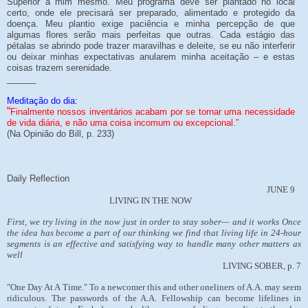
Superior a mim mesmo. Meu programa deve ser plantado no local
certo, onde ele precisará ser preparado, alimentado e protegido da
doença. Meu plantio exige paciência e minha percepção de que
algumas flores serão mais perfeitas que outras. Cada estágio das
pétalas se abrindo pode trazer maravilhas e deleite, se eu não interferir
ou deixar minhas expectativas anularem minha aceitação – e estas
coisas trazem serenidade.
______
Meditação do dia:
“
Finalmente nossos inventários acabam por se tornar uma necessidade
de vida diária, e não uma coisa incomum ou excepcional.”
(Na Opinião do Bill, p. 233)
Daily Reflection
JUNE 9
LIVING IN THE NOW
First, we try living in the now just in order to stay sober— and it works Once
the idea has become a part of our thinking we find that living life in 24-hour
segments is an effective and satisfying way to handle many other matters as
well
LIVING SOBER, p. 7
"One Day At A Time." To a newcomer this and other oneliners of A.A. may seem
ridiculous. The passwords of the A.A. Fellowship can become lifelines in