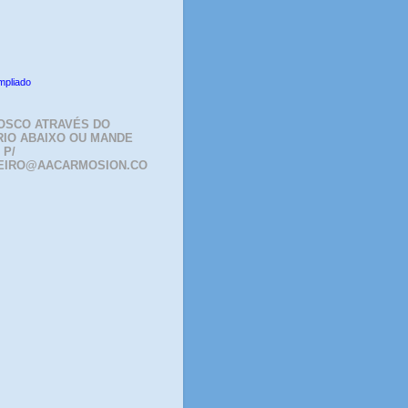
mpliado
OSCO ATRAVÉS DO
IO ABAIXO OU MANDE
 P/
EIRO@AACARMOSION.CO