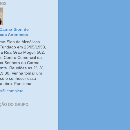
MOS
Carmo-Sion de
icos Anônimos
o-Sion de Alcoólicos
Fundado em 25/05/1993,
e a Rua Grão Mogol, 502,
no Centro Comercial da
ssa Senhora do Carmo,
onte. Reuniões as 2ª, 3ª,
 19:30. Venha tomar um
co e conhecer essa
a obra. Funciona!
rfil completo
ÇÃO DO GRUPO