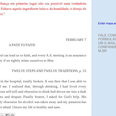
iança em primeiro lugar não era possível uma verdadeira
 Faltava aquele ingrediente básico da humildade, o desejo de
us.”
Exibir mapa a
FALE CON
FORMULÁR
FEBRUARY 7
UM E-MAIL
A PATH TO FAITH
COMPANH
M.BR
 can lead us to faith, and every A.A. meeting is an assurance
ty if we rightly relate ourselves to Him.
TWELVE STEPS AND TWELVE TRADITIONS, p. 33
 the hospital, totally broken. It was then that I was able to
f me. I realized that, through drinking, I had lived every
wn self-will and obsession to drink had driven me into a dark
uts and despair. Finally beaten, I asked for God's help. His
My obsession for alcohol was taken away and my paranoia has
er afraid. I know my life is healthy and sane.