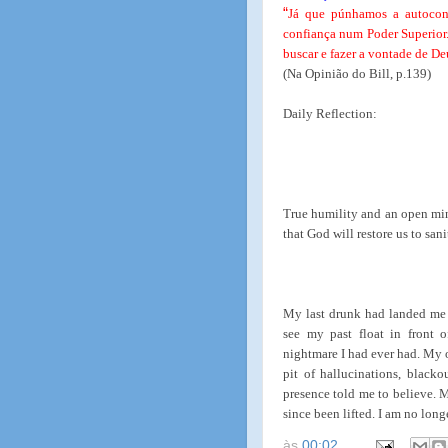
“
Já que púnhamos a autoconf
confiança num Poder Superior.
buscar e fazer a vontade de De
(Na Opinião do Bill, p.139)
Daily Reflection:
True humility and an open mind
that God will restore us to sani
My last drunk had landed me in
see my past float in front o
nightmare I had ever had. My o
pit of hallucinations, blacko
presence told me to believe. 
since been lifted. I am no long
às
00:02