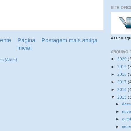
SITE OFIC
Assine aqu
ente
Página
Postagem mais antiga
inicial
ARQUIVO 
►
2020
(
os (Atom)
►
2019
(
►
2018
(
►
2017
(
►
2016
(
▼
2015
(
►
dez
►
nov
►
outu
►
set