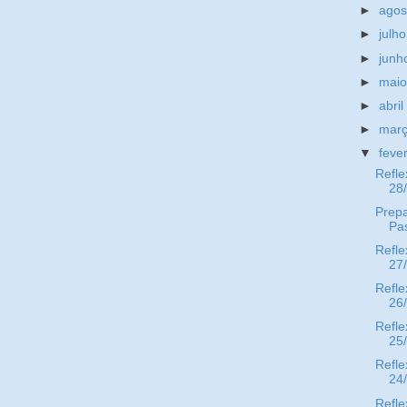
►
ago
►
julh
►
jun
►
mai
►
abri
►
mar
▼
feve
Refle
28
Prepa
Pa
Refle
27
Refle
26
Refle
25
Refle
24
Refle