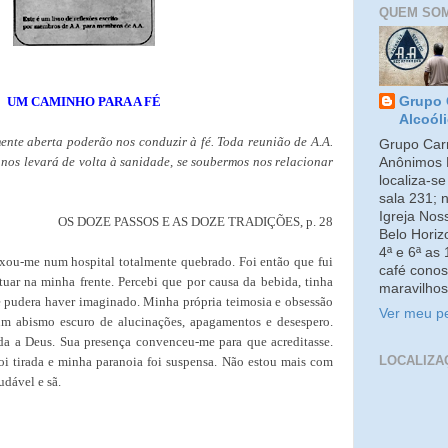
QUEM SO
UM CAMINHO PARA A FÉ
Grupo 
Alcoól
ente aberta poderão nos conduzir à fé. Toda reunião de A.A.
Grupo Carm
nos levará de volta à sanidade, se soubermos nos relacionar
Anônimos 
localiza-s
sala 231; 
Igreja No
OS DOZE PASSOS E AS DOZE TRADIÇÕES, p. 28
Belo Horiz
4ª e 6ª as
ou-me num hospital totalmente quebrado. Foi então que fui
café conos
uar na minha frente. Percebi que por causa da bebida, tinha
maravilhos
e pudera haver imaginado. Minha própria teimosia e obsessão
Ver meu pe
um abismo escuro de alucinações, apagamentos e desespero.
da a Deus. Sua presença convenceu-me para que acreditasse.
LOCALIZA
oi tirada e minha paranoia foi suspensa. Não estou mais com
udável e sã.