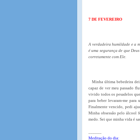
7 DE FEVEREIRO
A verdadeira humildade e a m
é uma segurança de que Deus 
corretamente com Ele.
Minha última bebedeira deix
capaz de ver meu passado flut
vivido todos os pesadelos qu
para beber levaram-me para 
Finalmente vencido, pedi aju
Minha obsessão pelo álcool f
medo. Sei que minha vida é sa
______
Meditação do dia: