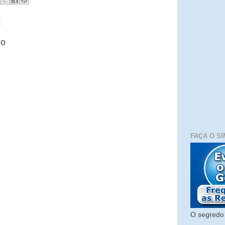
:
io
FAÇA O SI
O segredo 