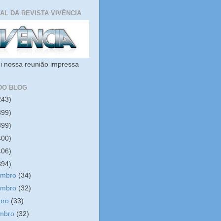
IAL DA REVISTA VIVÊNCIA
i nossa reunião impressa
DO BLOG
243)
399)
399)
400)
406)
394)
embro
(34)
embro
(32)
bro
(33)
embro
(32)