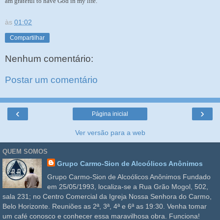
am grateful to have God in my life.
às
01:02
Compartilhar
Nenhum comentário:
Postar um comentário
‹
›
Página inicial
Ver versão para a web
QUEM SOMOS
Grupo Carmo-Sion de Alcoólicos Anônimos
Grupo Carmo-Sion de Alcoólicos Anônimos Fundado
em 25/05/1993, localiza-se a Rua Grão Mogol, 502,
sala 231; no Centro Comercial da Igreja Nossa Senhora do Carmo,
Belo Horizonte. Reuniões as 2ª, 3ª, 4ª e 6ª as 19:30. Venha tomar
um café conosco e conhecer essa maravilhosa obra. Funciona!