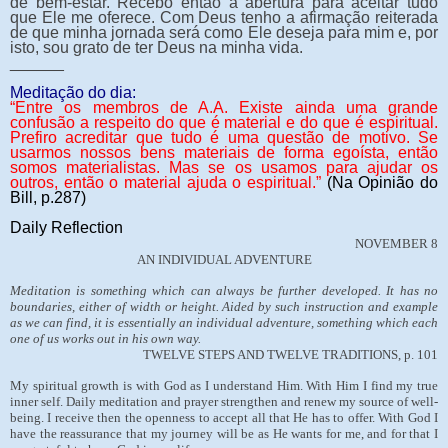
de bem-estar. Recebo então a abertura para aceitar tudo
que Ele me oferece. Com Deus tenho a afirmação reiterada
de que minha jornada será como Ele deseja para mim e, por
isto, sou grato de ter Deus na minha vida.
______
Meditação do dia:
“
Entre os membros de A.A. Existe ainda uma grande
confusão a respeito do que é material e do que é espiritual.
Prefiro acreditar que tudo é uma questão de motivo. Se
usarmos nossos bens materiais de forma egoísta, então
somos materialistas. Mas se os usamos para ajudar os
outros, então o material ajuda o espiritual.”
(Na Opinião do
Bill, p.287)
Daily Reflection
NOVEMBER 8
AN INDIVIDUAL ADVENTURE
Meditation is something which can always be further developed. It has no
boundaries, either of width or height. Aided by such instruction and example
as we can find, it is essentially an individual adventure, something which each
one of us works out in his own way.
TWELVE STEPS AND TWELVE TRADITIONS, p. 101
My spiritual growth is with God as I understand Him. With Him I find my true
inner self. Daily meditation and prayer strengthen and renew my source of well-
being. I receive then the openness to accept all that He has to offer. With God I
have the reassurance that my journey will be as He wants for me, and for that I