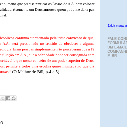
r humano que precisa praticar os Passos de A.A. para colocar
onalidade, é somente um Deus amoroso quem pode me dar a paz
onal.
Exibir mapa a
coólicos continua atormentado pela triste convicção de que,
FALE CON
FORMULÁR
e A.A., será pressionado no sentido de obedecer a alguma
UM E-MAIL
teologia. Essas pessoas simplesmente não perceberam que a Fé
COMPANH
a filiação em A.A., que a sobriedade pode ser conseguida com
M.BR
ceitável e que nosso conceito de um poder superior de Deus,
s, permite a todos uma escolha quase ilimitada no que diz
(O Melhor de Bill, p.4 e 5)
ituais.”
:
io