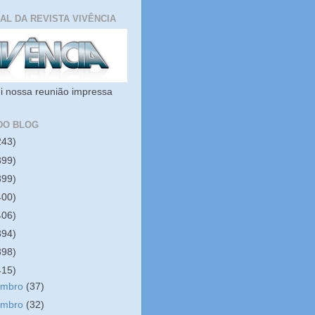
IAL DA REVISTA VIVÊNCIA
i nossa reunião impressa
DO BLOG
243)
399)
399)
400)
406)
394)
398)
415)
embro
(37)
embro
(32)