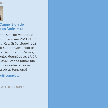
MOS
Carmo-Sion de
icos Anônimos
o-Sion de Alcoólicos
Fundado em 25/05/1993,
e a Rua Grão Mogol, 502,
no Centro Comercial da
ssa Senhora do Carmo,
onte. Reuniões as 2ª, 3ª,
 19:30. Venha tomar um
co e conhecer essa
a obra. Funciona!
rfil completo
ÇÃO DO GRUPO