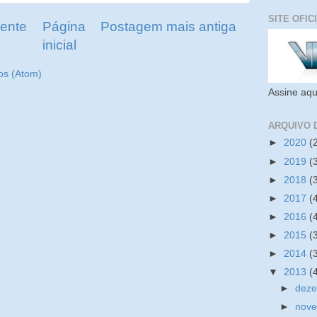
SITE OFIC
ente
Página
Postagem mais antiga
inicial
os (Atom)
Assine aqu
ARQUIVO 
►
2020
(
►
2019
(
►
2018
(
►
2017
(
►
2016
(
►
2015
(
►
2014
(
▼
2013
(
►
dez
►
nov