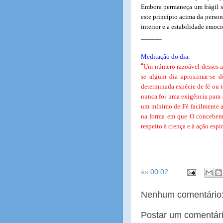
Embora permaneça um frágil se
este princípio acima da pers
interior e a estabilidade emoci
______
Meditação do dia:
“
Um número razoável desses al
se algum dia aproximar-se d
determinada espécie de fé ou 
nunca foi uma exigência para 
um mínimo de Fé facilmente a
na forma em que O concebemo
respeito à crença e à ação espir
às
00:02
Nenhum comentário
Postar um comentár