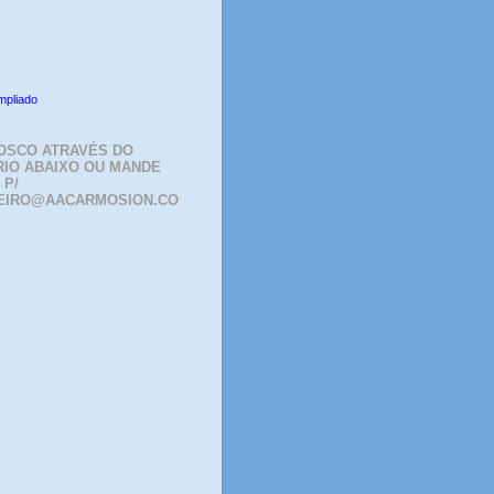
mpliado
OSCO ATRAVÉS DO
IO ABAIXO OU MANDE
 P/
EIRO@AACARMOSION.CO