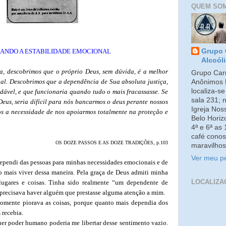
QUEM SO
ANDO A ESTABILIDADE EMOCIONAL
Grupo 
Alcoól
a, descobrimos que o próprio Deus, sem dúvida, é a melhor
Grupo Carm
nal. Descobrimos que a dependência de Sua absoluta justiça,
Anônimos 
localiza-s
dável, e que funcionaria quando tudo o mais fracassasse. Se
sala 231; 
eus, seria difícil para nós bancarmos o deus perante nossos
Igreja No
os a necessidade de nos apoiarmos totalmente na proteção e
Belo Horiz
4ª e 6ª as
café conos
OS DOZE PASSOS E AS DOZE TRADIÇÕES, p.103
maravilhos
Ver meu pe
ependi das pessoas para minhas necessidades emocionais e de
o mais viver dessa maneira. Pela graça de Deus admiti minha
LOCALIZA
 lugares e coisas. Tinha sido realmente “um dependente de
 precisava haver alguém que prestasse alguma atenção a mim.
 somente piorava as coisas, porque quanto mais dependia dos
 recebia.
uer poder humano poderia me libertar desse sentimento vazio.