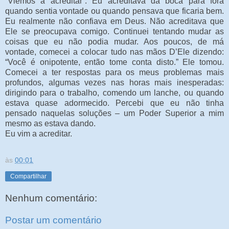
“Viemos a acreditar”. Eu acreditava da boca para fora
quando sentia vontade ou quando pensava que ficaria bem.
Eu realmente não confiava em Deus. Não acreditava que
Ele se preocupava comigo. Continuei tentando mudar as
coisas que eu não podia mudar. Aos poucos, de má
vontade, comecei a colocar tudo nas mãos D’Ele dizendo:
“Você é onipotente, então tome conta disto.” Ele tomou.
Comecei a ter respostas para os meus problemas mais
profundos, algumas vezes nas horas mais inesperadas:
dirigindo para o trabalho, comendo um lanche, ou quando
estava quase adormecido. Percebi que eu não tinha
pensado naquelas soluções – um Poder Superior a mim
mesmo as estava dando.
Eu vim a acreditar.
às
00:01
Compartilhar
Nenhum comentário:
Postar um comentário