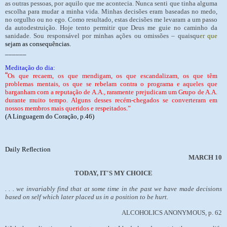
as outras pessoas, por aquilo que me acontecia. Nunca senti que tinha alguma
escolha para mudar a minha vida. Minhas decisões eram baseadas no medo,
no orgulho ou no ego. Como resultado, estas decisões me levaram a um passo
da autodestruição. Hoje tento permitir que Deus me guie no caminho da
sanidade. Sou responsável por minhas ações ou omissões – quaisqu
er que
sejam as consequências.
______
Meditação do dia:
“
Os que recaem, os que mendigam, os que escandalizam, os que têm
problemas mentais, os que se rebelam contra o programa e aqueles que
barganham com a reputação de A.A., raramente prejudicam um Grupo de A.A.
durante muito tempo. Alguns desses recém-chegados se converteram em
nossos membros mais queridos e respeitados.”
(A Linguagem do Coração, p.46)
Daily Reflection
MARCH 10
TODAY, IT'S MY CHOICE
. . . we invariably find that at some time in the past we have made decisions
based on self which later placed us in a position to be hurt.
ALCOHOLICS ANONYMOUS, p. 62