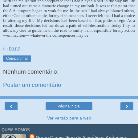
With the realization and acceptance that I had played a part in the way my life
had turned out came a dramatic change in my outlook. It was at this point that
the A.A. program began to work for me. In the past I had always blamed others,
either God or other people, for my circumstances. I never felt that I had a choice
in altering my life. My decisions had been based on fear, pride, or ego. As a
result, those decisions led me down a path of self-destruction. Today I try to
allow my God to guide me on the road to sanity. I am responsible for my action
—or inaction— whatever the consequences may be.
às
00:02
Compartilhar
Nenhum comentário:
Postar um comentário
‹
›
Página inicial
Ver versão para a web
QUEM SOMOS
Grupo Carmo-Sion de Alcoólicos Anônimos