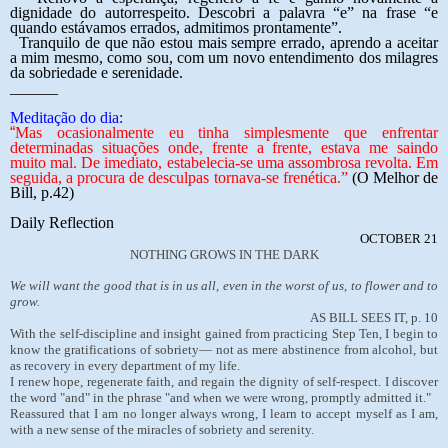
dignidade do autorrespeito. Descobri a palavra “e” na frase “e
quando estávamos errados, admitimos prontamente”.
Tranquilo de que não estou mais sempre errado, aprendo a aceitar
a mim mesmo, como sou, com um novo entendimento dos milagres
da sobriedade e serenidade.
______
Meditação do dia:
“
Mas ocasionalmente eu tinha simplesmente que enfrentar
determinadas situações onde, frente a frente, estava me saindo
muito mal. De imediato, estabelecia-se uma assombrosa revolta. Em
seguida, a procura de desculpas tornava-se frenética.”
(O Melhor de
Bill, p.42)
Daily Reflection
OCTOBER 21
NOTHING GROWS IN THE DARK
We will want the good that is in us all, even in the worst of us, to flower and to
grow.
AS BILL SEES IT, p. 10
With the self-discipline and insight gained from practicing Step Ten, I begin to
know the gratifications of sobriety— not as mere abstinence from alcohol, but
as recovery in every department of my life.
I renew hope, regenerate faith, and regain the dignity of self-respect. I discover
the word "and" in the phrase "and when we were wrong, promptly admitted it."
Reassured that I am no longer always wrong, I learn to accept myself as I am,
with a new sense of the miracles of sobriety and serenity.