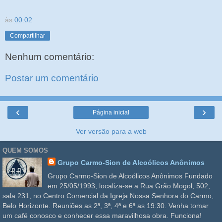
às
00:02
Compartilhar
Nenhum comentário:
Postar um comentário
‹
›
Página inicial
Ver versão para a web
QUEM SOMOS
Grupo Carmo-Sion de Alcoólicos Anônimos
Grupo Carmo-Sion de Alcoólicos Anônimos Fundado
em 25/05/1993, localiza-se a Rua Grão Mogol, 502,
sala 231; no Centro Comercial da Igreja Nossa Senhora do Carmo,
Belo Horizonte. Reuniões as 2ª, 3ª, 4ª e 6ª as 19:30. Venha tomar
um café conosco e conhecer essa maravilhosa obra. Funciona!