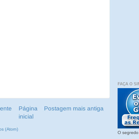
FAÇA O SI
ente
Página
Postagem mais antiga
inicial
os (Atom)
O segredo 