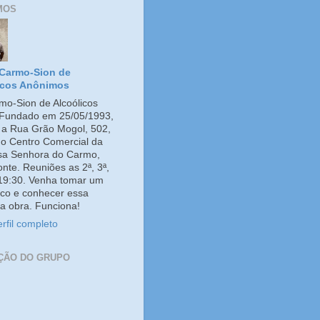
MOS
Carmo-Sion de
icos Anônimos
o-Sion de Alcoólicos
Fundado em 25/05/1993,
e a Rua Grão Mogol, 502,
no Centro Comercial da
ssa Senhora do Carmo,
onte. Reuniões as 2ª, 3ª,
 19:30. Venha tomar um
co e conhecer essa
a obra. Funciona!
rfil completo
ÇÃO DO GRUPO