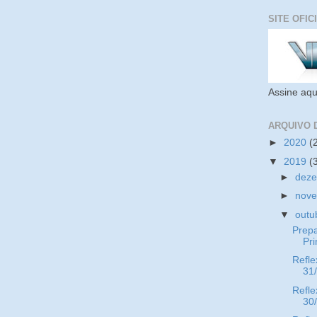
SITE OFIC
Assine aqu
ARQUIVO 
►
2020
(
▼
2019
(
►
dez
►
nov
▼
outu
Prep
Pr
Refle
31
Refle
30