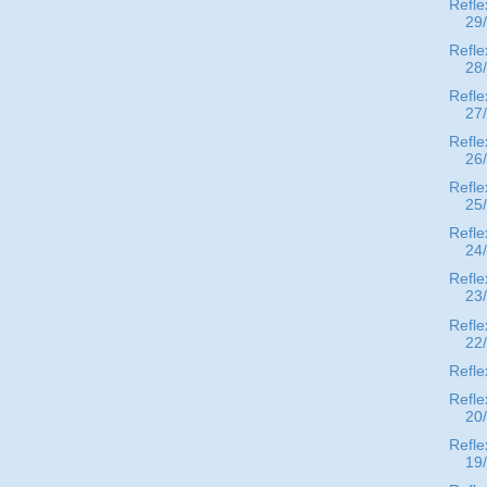
Refle
29
Refle
28
Refle
27
Refle
26
Refle
25
Refle
24
Refle
23
Refle
22
Refle
Refle
20
Refle
19