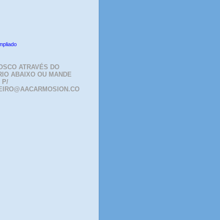
mpliado
OSCO ATRAVÉS DO
IO ABAIXO OU MANDE
 P/
EIRO@AACARMOSION.CO