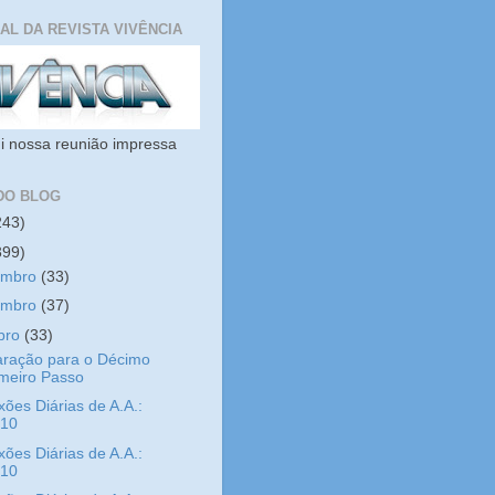
IAL DA REVISTA VIVÊNCIA
i nossa reunião impressa
DO BLOG
243)
399)
embro
(33)
embro
(37)
bro
(33)
aração para o Décimo
imeiro Passo
xões Diárias de A.A.:
/10
xões Diárias de A.A.:
/10