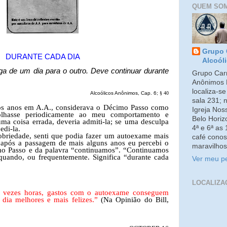
QUEM SO
Grupo 
DURANTE CADA DIA
Alcoól
ga de um dia para o outro. Deve continuar durante
Grupo Carm
Anônimos 
localiza-s
Alcoólicos Anônimos, Cap. 6;
§
40
sala 231; 
os anos em A.A., considerava o Décimo Passo como
Igreja No
lhasse periodicamente ao meu comportamento e
Belo Horiz
ma coisa errada, deveria admiti-la; se uma desculpa
4ª e 6ª as
edi-la.
obriedade, senti que podia fazer um autoexame mais
café conos
 após a passagem de mais alguns anos eu percebi o
maravilhos
imo Passo e da palavra “continuamos”. “Continuamos
quando, ou frequentemente. Significa “durante cada
Ver meu pe
LOCALIZA
às vezes horas, gastos com o autoexame conseguem
 dia melhores e mais felizes.”
(Na Opinião do Bill,