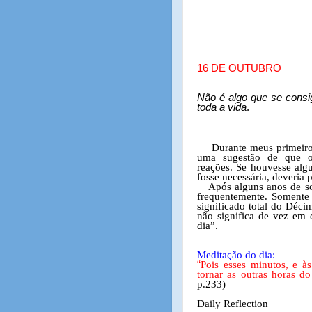
16 DE OUTUBRO
Não é algo que se consi
toda a vida
.
Durante meus primeir
uma sugestão de que o
reações. Se houvesse algu
fosse necessária, deveria p
Após alguns anos de s
frequentemente. Somente
significado total do Déc
não significa de vez em 
dia”.
______
Meditação do dia:
“
Pois esses minutos, e 
tornar as outras horas do
p.233)
Daily Reflection