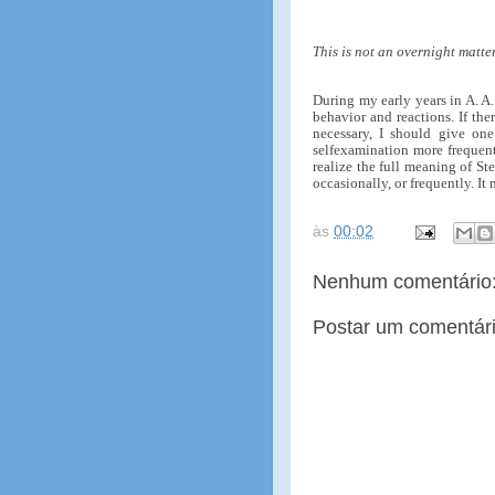
This is not an overnight matter
During my early years in A. A.
behavior and reactions. If th
necessary, I should give one
selfexamination more frequentl
realize the full meaning of S
occasionally, or frequently. I
às
00:02
Nenhum comentário
Postar um comentár