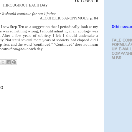
OCTOBER 16
THROUGHOUT EACH DAY
. It should continue for our lifetime.
ALCOHOLICS ANONYMOUS, p. 84
 I saw Step Ten as a suggestion that I periodically look at my
Exibir mapa a
ere was something wrong, I should admit it; if an apology was
. After a few years of sobriety I felt I should undertake a
y. Not until several more years of sobriety had elapsed did I
FALE CON
tep Ten, and the word "continued." "Continued" does not mean
FORMULÁR
t means
throughout
each day.
UM E-MAIL
COMPANH
M.BR
:
io