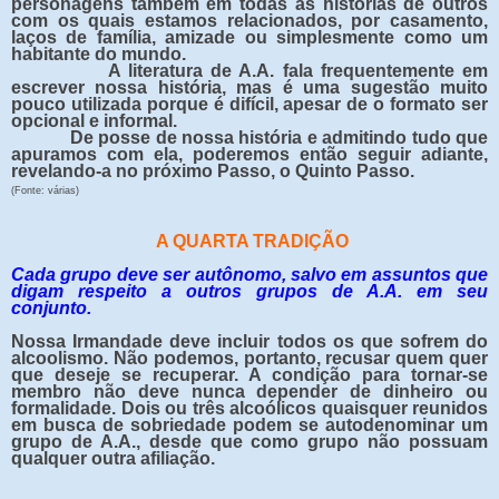
personagens também em todas as
hi
stórias de outros
com os quais estamos relacionados, por casamento,
laços de família, amizade ou simplesmente com
o
um
habitante do mundo.
A literatura de A.A. fala frequentemente em
escrever nossa
hi
stória, mas é uma sugestão muito
pouco utilizada porque é difícil, apesar de o formato ser
opcional e informal.
De posse de nossa
hi
stória e admitindo tudo que
apuramos com ela, poderemos então seguir adiante,
revelando-a no próximo Passo, o Quinto Passo.
(Fonte: várias)
A QUARTA TRADIÇÃO
Cada grupo deve ser autônomo, salvo em assuntos que
digam respeito a outros grupos de A.A. em seu
conjunto.
Nossa Irmandade deve incluir todos os que sofrem do
alcoolismo. Não podemos, portanto, recusar quem quer
que deseje se recuperar. A condição para tornar-se
membro não deve nunca depender de dinheiro ou
formalidade. Dois ou três alcoólicos quaisquer reunidos
em busca de sobriedade podem se autodenominar um
grupo de A.A., desde que como grupo não possuam
qualquer outra afiliação.