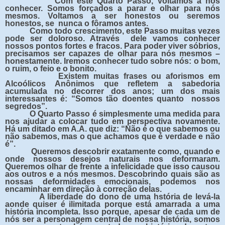
Com este Quarto Passo, voltamos a nos
conhecer. Somos forçados a parar e olhar para nós
mesmos. Voltamos a ser honestos ou seremos
honestos, se nunca o fôramos antes.
Como todo crescimento, este Passo muitas vezes
pode ser doloroso. Através dele vamos conhecer
nossos pontos fortes e fracos. Para poder viver sóbrios,
precisamos ser capazes de olhar para nós mesmos –
honestamente. Iremos conhecer tudo sobre nós: o bom,
o ruim, o feio e o bonito.
Existem muitas frases ou aforismos em
Alcoólicos Anônimos que refletem a sabedoria
acumulada no decorrer dos anos; um dos mais
interessantes é: “Somos tão doentes quanto nossos
segredos”.
O Quarto Passo é simplesmente uma medida para
nos ajudar a colocar tudo em perspectiva novamente.
Há um ditado em A.A. que diz: “Não é o que sabemos ou
não sabemos, mas o que achamos que é verdade e não
é”.
Queremos descobrir exatamente como, quando e
onde nossos desejos naturais nos deformaram.
Queremos olhar de frente a infelicidade que isso causou
aos outros e a nós mesmos. Descobrindo quais são as
nossas deformidades emocionais, podemos nos
encaminhar em direção à correção delas.
A liberdade do dono de uma
h
stória de levá-la
aonde quiser é ilimitada porque está amarrada a uma
história incompleta. Isso porque, apesar de cada um de
nós ser a personagem central de nossa
hi
stória, somos