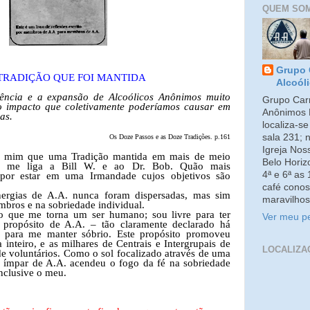
QUEM SO
Grupo 
TRADIÇÃO QUE FOI MANTIDA
Alcoól
ência e a expansão de Alcoólicos Anônimos muito
Grupo Carm
o impacto que coletivamente poderíamos causar em
Anônimos 
as.
localiza-s
sala 231; 
Os Doze Passos e as Doze Tradições. p.161
Igreja No
ra mim que uma Tradição mantida em mais de meio
Belo Horiz
e me liga a Bill W. e ao Dr. Bob. Quão mais
4ª e 6ª as
por estar em uma Irmandade cujos objetivos são
café conos
ergias de A.A. nunca foram dispersadas, mas sim
maravilhos
bros e na sobriedade individual.
o que me torna um ser humano; sou livre para ter
Ver meu pe
 propósito de A.A. – tão claramente declarado há
é para me manter sóbrio. Este propósito promoveu
 inteiro, e as milhares de Centrais e Intergrupais de
LOCALIZA
e voluntários. Como o sol focalizado através de uma
o ímpar de A.A. acendeu o fogo da fé na sobriedade
nclusive o meu.