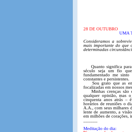
28 DE OUTUBRO
UMA 
Consideramos a sobreviv
mais importante do que 
determinadas circunstânci
Quanto significa pa
século seja um fio qu
fundamentado me sinto 
constantes e persistentes.
Sou grato que as en
focalizadas em nossos mem
Minhas crenças são 
qualquer opinião, mas o
cinquenta anos atrás – 
horários de reuniões o dia
A.A., com seus milhares d
lente de aumento, a visã
em milhões de corações, i
______
Meditação do dia: