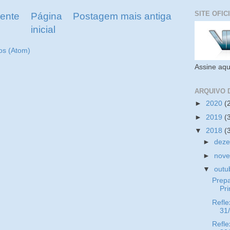
SITE OFIC
ente
Página
Postagem mais antiga
inicial
os (Atom)
Assine aqu
ARQUIVO 
►
2020
(
►
2019
(
▼
2018
(
►
dez
►
nov
▼
outu
Prep
Pr
Refle
31
Refle