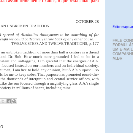
tão assim firmemente fixados, o que resta então para
OCTOBER 28
AN UNBROKEN TRADITION
Exibir mapa a
d spread of Alcoholics Anonymous to be something of far
eight we could collectively throw back of any other cause.
FALE CON
TWELVE STEPS AND TWELVE TRADITIONS, p. 177
FORMULÁR
UM E-MAIL
an unbroken tradition of more than half a century is a thread
COMPANH
. and Dr. Bob. How much more grounded I feel to be in a
M.BR
stant and unflagging. I am grateful that the energies of A.A.
t focused instead on our members and on individual sobriety.
human; I am free to hold any opinion, but A.A.'s purpose—so
—is for me to keep sober. That purpose has promoted round-the-
the thousands of intergroup and central service offices, with
 Like the sun focused through a magnifying glass, A.A.'s single
n sobriety in millions of hearts, including mine.
:
io