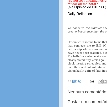
“
Se nossos fundamentos es
mudar ou melhorar?”
(Na Opinião do Bill. p.86)
Daily Reflection
We conceive the survival an
greater importance than the w
How much it means to me that 
that connects me to Bill W
Fellowship whose aims are con
have never been scattered, bu
My beliefs are what make me 
clearly stated fifty years ago
clock meeting schedules, and 
their thousands of volunteers.
vision has lit a fire of faith i
às
00:02
Nenhum comentário
Postar um comentár