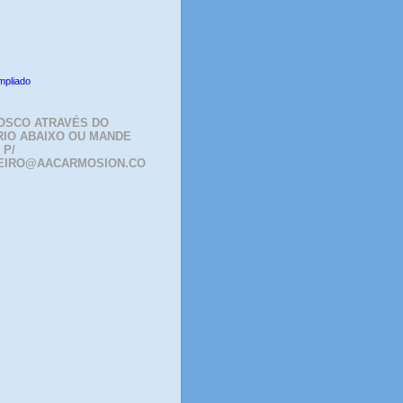
mpliado
OSCO ATRAVÉS DO
IO ABAIXO OU MANDE
 P/
EIRO@AACARMOSION.CO