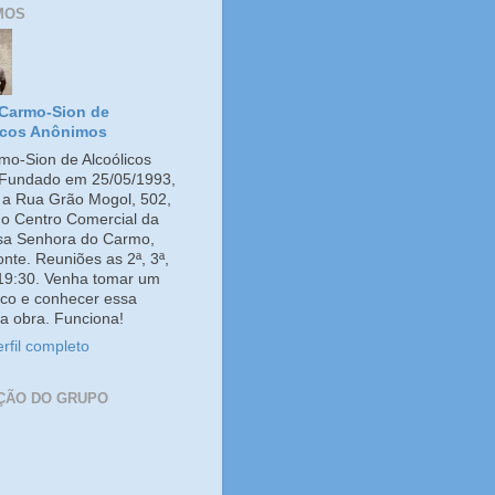
MOS
Carmo-Sion de
icos Anônimos
o-Sion de Alcoólicos
Fundado em 25/05/1993,
e a Rua Grão Mogol, 502,
no Centro Comercial da
ssa Senhora do Carmo,
onte. Reuniões as 2ª, 3ª,
 19:30. Venha tomar um
co e conhecer essa
a obra. Funciona!
rfil completo
ÇÃO DO GRUPO