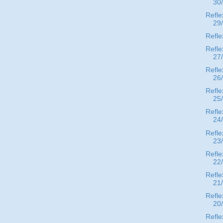
30
Refle
29
Refle
Refle
27
Refle
26
Refle
25
Refle
24
Refle
23
Refle
22
Refle
21
Refle
20
Refle