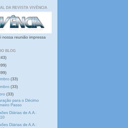
IAL DA REVISTA VIVÊNCIA
i nossa reunião impressa
DO BLOG
243)
399)
399)
embro
(33)
embro
(33)
bro
(33)
aração para o Décimo
imeiro Passo
xões Diárias de A.A.:
/10
xões Diárias de A.A.: