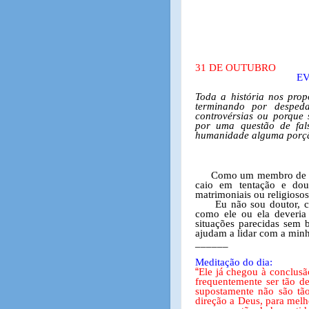
31 DE OUTUBRO
E
Toda a história nos prop
terminando por desped
controvérsias ou porque
por uma questão de fals
humanidade alguma porçã
Como um membro de A.
caio em tentação e dou
matrimoniais ou religiosos
Eu não sou doutor, 
como ele ou ela deveria 
situações parecidas sem 
ajudam a lidar com a minh
______
Meditação do dia:
“
Ele já chegou à conclusã
frequentemente ser tão d
supostamente não são tão
direção a Deus, para mel