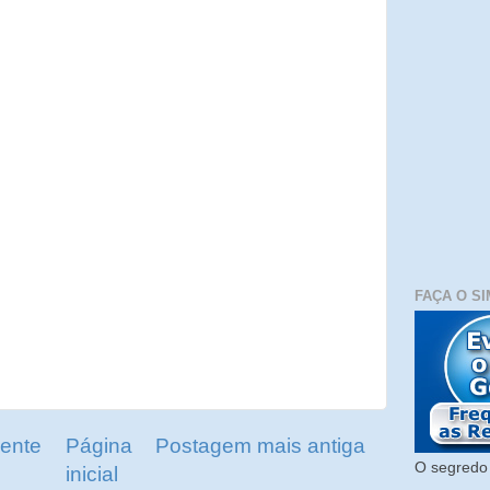
FAÇA O SI
ente
Página
Postagem mais antiga
O segredo 
inicial