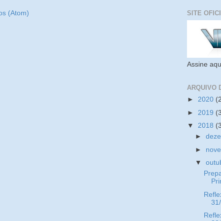
os (Atom)
SITE OFIC
Assine aqu
ARQUIVO 
►
2020
(
►
2019
(
▼
2018
(
►
dez
►
nov
▼
outu
Prep
Pr
Refle
31
Refle