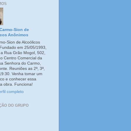
MOS
Carmo-Sion de
icos Anônimos
o-Sion de Alcoólicos
Fundado em 25/05/1993,
e a Rua Grão Mogol, 502,
no Centro Comercial da
ssa Senhora do Carmo,
onte. Reuniões as 2ª, 3ª,
 19:30. Venha tomar um
co e conhecer essa
a obra. Funciona!
rfil completo
ÇÃO DO GRUPO