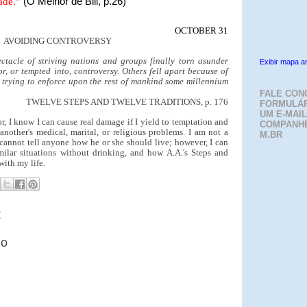
ade.”
(O Melhor de Bill, p.26)
OCTOBER 31
AVOIDING CONTROVERSY
ectacle of striving nations and groups finally torn asunder
Exibir mapa a
r, or tempted into, controversy. Others fell apart because of
e trying to enforce upon the rest of mankind some millennium
FALE CON
TWELVE STEPS AND TWELVE TRADITIONS, p. 176
FORMULÁR
UM E-MAIL
, I know I can cause real damage if I yield to temptation and
COMPANH
nother's medical, marital, or religious problems. I am not a
M.BR
I cannot tell anyone how he or she should live; however, I can
ilar situations without drinking, and how A.A.'s Steps and
with my life.
:
io