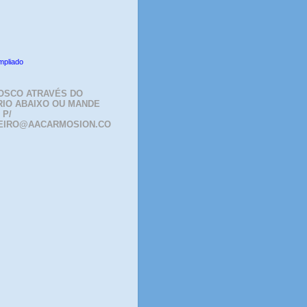
mpliado
OSCO ATRAVÉS DO
IO ABAIXO OU MANDE
 P/
EIRO@AACARMOSION.CO