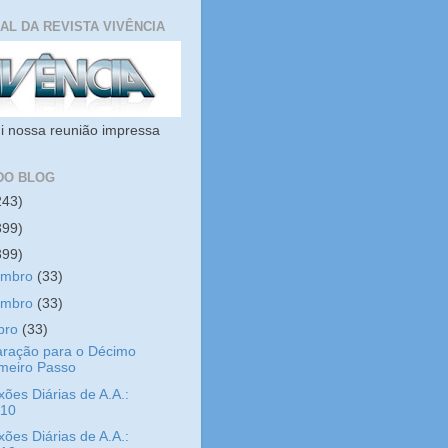
IAL DA REVISTA VIVÊNCIA
i nossa reunião impressa
DO BLOG
243)
399)
399)
embro
(33)
embro
(33)
bro
(33)
aração para o Décimo
imeiro Passo
xões Diárias de A.A.:
/10
xões Diárias de A.A.: