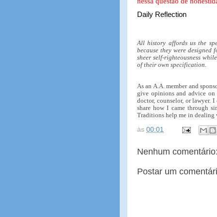
nessa questão de honestid
Daily Reflection
All history affords us the sp
because they were designed fo
sheer self-righteousness whil
of their own specification.
As an A.A. member and sponsor
give opinions and advice on a
doctor, counselor, or lawyer. 
share how I came through sim
Traditions help me in dealing 
às
00:01
Nenhum comentário
Postar um comentár