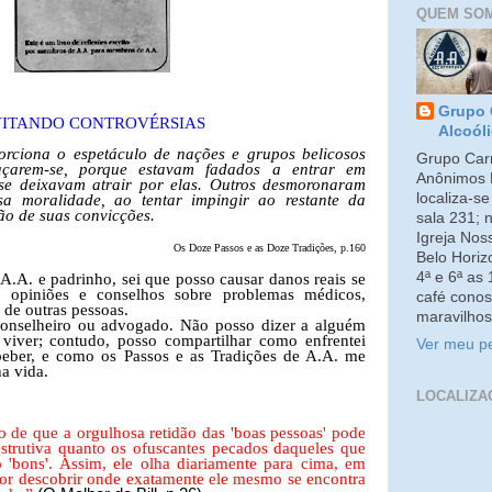
QUEM SO
Grupo 
VITANDO CONTROVÉRSIAS
Alcoól
orciona o espetáculo de nações e grupos belicosos
Grupo Carm
açarem-se, porque estavam fadados a entrar em
Anônimos 
 se deixavam atrair por elas. Outros desmoronaram
localiza-s
a moralidade, ao tentar impingir ao restante da
o de suas convicções.
sala 231; 
Igreja No
Os Doze Passos e as Doze Tradições, p.160
Belo Horiz
4ª e 6ª as
A. e padrinho, sei que posso causar danos reais se
 opiniões e conselhos sobre problemas médicos,
café conos
 de outras pessoas.
maravilhos
conselheiro ou advogado. Não posso dizer a alguém
viver; contudo, posso compartilhar como enfrentei
Ver meu pe
beber, e como os Passos e as Tradições de A.A. me
a vida.
LOCALIZA
o de que a orgulhosa retidão das 'boas pessoas' pode
estrutiva quanto os ofuscantes pecados daqueles que
 'bons'. Assim, ele olha diariamente para cima, em
hor descobrir onde exatamente ele mesmo se encontra