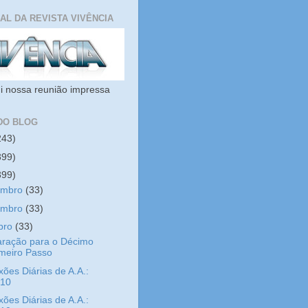
IAL DA REVISTA VIVÊNCIA
i nossa reunião impressa
DO BLOG
243)
399)
399)
embro
(33)
embro
(33)
bro
(33)
aração para o Décimo
imeiro Passo
xões Diárias de A.A.:
/10
xões Diárias de A.A.: