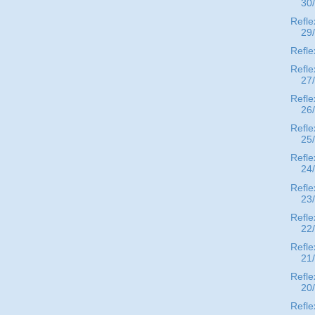
30
Refle
29
Refle
Refle
27
Refle
26
Refle
25
Refle
24
Refle
23
Refle
22
Refle
21
Refle
20
Refle