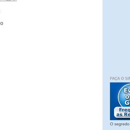
:
io
FAÇA O SI
O segredo 