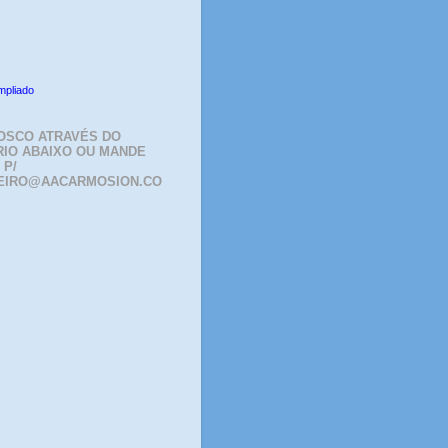
mpliado
OSCO ATRAVÉS DO
IO ABAIXO OU MANDE
 P/
EIRO@AACARMOSION.CO