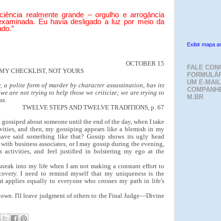
ciência realmente grande – orgulho e arrogância
 examinada. Eu havia desligado a luz por meio da
ado.”
Exibir mapa a
OCTOBER 15
FALE CON
MY CHECKLIST, NOT YOURS
FORMULÁR
UM E-MAIL
 a polite form of murder by character assassination, has its
COMPANH
 we are not trying to help those we criticize; we are trying to
M.BR
ss.
TWELVE STEPS AND TWELVE TRADITIONS, p. 67
 I gossiped about someone until the end of the day, when I take
ivities, and then, my gossiping appears like a blemish in my
have said something like that? Gossip shows its ugly head
 with business associates, or I may gossip during the evening,
 activities, and feel justified in bolstering my ego at the
 sneak into my life when I am not making a constant effort to
covery. I need to remind myself that my uniqueness is the
t applies equally to everyone who crosses my path in life's
 own. I'll leave judgment of others to the Final Judge—Divine