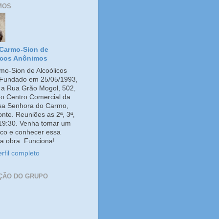
MOS
Carmo-Sion de
icos Anônimos
o-Sion de Alcoólicos
Fundado em 25/05/1993,
e a Rua Grão Mogol, 502,
no Centro Comercial da
ssa Senhora do Carmo,
onte. Reuniões as 2ª, 3ª,
 19:30. Venha tomar um
co e conhecer essa
a obra. Funciona!
rfil completo
ÇÃO DO GRUPO