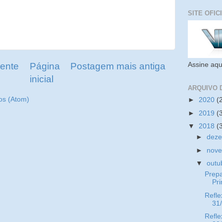
SITE OFIC
Assine aqu
ente
Página
Postagem mais antiga
inicial
ARQUIVO 
os (Atom)
►
2020
(
►
2019
(
▼
2018
(
►
dez
►
nov
▼
outu
Prep
Pr
Refle
31
Refle