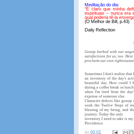
Meditação do dia:
“
É claro que minha defi
espirituais – nunca era
qual poderia tê-la enxerg
(O Melhor de Bill, p.43)
Daily Reflection
Gossip barbed with our anger,
satisfactions for us, too. Here
proclaim our own righteousne
Sometimes I don't realize that
an inventory of the day's act
beautiful day. How could I 
during a coffee break or lunch
when I'm tired from the day's
expense of someone else.
Character defects like gossip
work the Twelve Steps of re
blessing of my being, and tha
journey. Today the only
inventory I need to take is my
Providence.
às
00:02