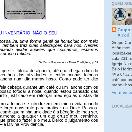
QUEM SO
Grupo 
 INVENTÁRIO, NÃO O SEU
Alcoól
nossa ira, uma forma gentil de homicídio por meio
Grupo Carm
r, também traz suas satisfações para nós. Nestes
Anônimos 
ntando ajudar àqueles que criticamos; estamos
localiza-s
 própria retidão
.
sala 231; 
Os Doze Passos e as Doze Tradições, p.59
Igreja No
Belo Horiz
que fiz fofoca de alguém, até que chega o fim do
4ª e 6ª as
ventário das atividades, e então minhas fofocas
cha num dia maravilhoso. Como pude ter dito
café conos
maravilhos
 feia cabeça durante um café ou um lanche com os
posso fofocar à noite, quando estou cansado das
Ver meu pe
into justificado em reforçar meu ego às custas de
omo a fofoca se introduzem em minha vida quando
LOCALIZA
sforço constante para praticar os Doze Passos.
esmo que minha unicidade é a bênção de meu ser,
gualmente a qualquer um que cruze meu caminho.
 que preciso fazer é o meu. Deixo o julgamento dos
 – a Divina Providência.