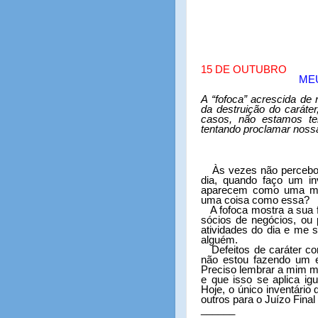
15 DE OUTUBRO
MEU
A “fofoca” acrescida de 
da destruição do caráte
casos, não estamos te
tentando proclamar nossa
Às vezes não percebo 
dia, quando faço um in
aparecem como uma man
uma coisa como essa?
A fofoca mostra a sua
sócios de negócios, ou 
atividades do dia e me s
alguém.
Defeitos de caráter c
não estou fazendo um e
Preciso lembrar a mim m
e que isso se aplica i
Hoje, o único inventário
outros para o Juízo Final
______