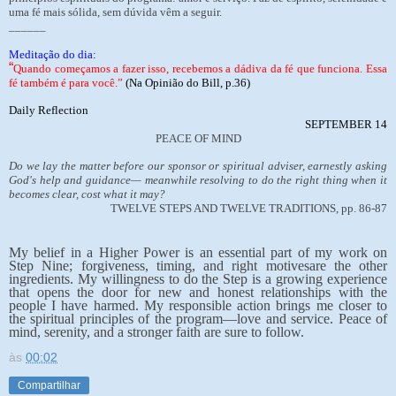
uma fé mais sólida, sem dúvida vêm a seguir.
______
Meditação do dia:
“
Quando começamos a fazer isso, recebemos a dádiva da fé que funciona. Essa
fé também é para você.”
(Na Opinião do Bill, p.36)
Daily Reflection
SEPTEMBER 14
PEACE OF MIND
Do we lay the matter before our sponsor or spiritual adviser, earnestly asking
God's help and guidance— meanwhile resolving to do the right thing when it
becomes clear, cost what it may?
TWELVE STEPS AND TWELVE TRADITIONS, pp. 86-87
My belief in a Higher Power is an essential part of my work on
Step Nine; forgiveness, timing, and right motivesare the other
ingredients. My willingness to do the Step is a growing experience
that opens the door for new and honest relationships with the
people I have harmed. My responsible action brings me closer to
the spiritual principles of the program—love and service. Peace of
mind, serenity, and a stronger faith are sure to follow.
às
00:02
Compartilhar