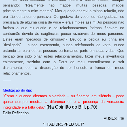
pensando: “Realmente não magoei muitas pessoas, magoei
principalmente a mim mesmo”. Mas quando escrevi a minha relação, não
era tão curta como pensava. Ou gostava de você, ou não gostava, ou
precisava de alguma coisa de você – era simples assim. As pessoas não
faziam o que eu queria e os relacionamentos íntimos ficavam na
contramão devido às exigências pouco razoáveis de meus parceiros.
Estes eram “pecados de omissão”? Devido à bebida eu tinha me
“desligado” – nunca escrevendo, nunca telefonando de volta, nunca
estando ali para outras pessoas ou tomando parte em suas vidas. Que
bênção tem sido olhar estes relacionamentos, fazer meus inventários
calmamente, sozinho com o Deus do meu entendimento e sair
diariamente, com a disposição de ser honesto e franco em meus
relacionamentos.
____
Meditação do dia:
“
Como e quando dizemos a verdade – ou ficamos em silêncio – pode
quase sempre mostrar a diferença entre a presença da verdadeira
(Na Opinião do Bill, p.70)
integridade e a falta dela.”
Daily Reflection
AUGUST 16
"I HAD DROPPED OUT"