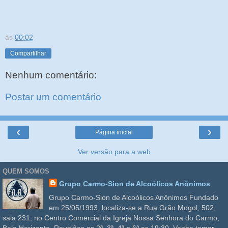
às
00:02
Compartilhar
Nenhum comentário:
Postar um comentário
‹
›
Página inicial
Ver versão para a web
QUEM SOMOS
Grupo Carmo-Sion de Alcoólicos Anônimos
Grupo Carmo-Sion de Alcoólicos Anônimos Fundado
em 25/05/1993, localiza-se a Rua Grão Mogol, 502,
sala 231; no Centro Comercial da Igreja Nossa Senhora do Carmo,
Belo Horizonte. Reuniões as 2ª, 3ª, 4ª e 6ª as 19:30. Venha tomar