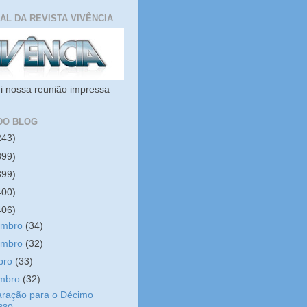
IAL DA REVISTA VIVÊNCIA
i nossa reunião impressa
DO BLOG
243)
399)
399)
400)
406)
embro
(34)
embro
(32)
bro
(33)
embro
(32)
aração para o Décimo
sso