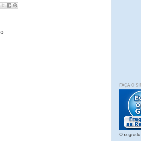
:
io
FAÇA O SI
O segredo 