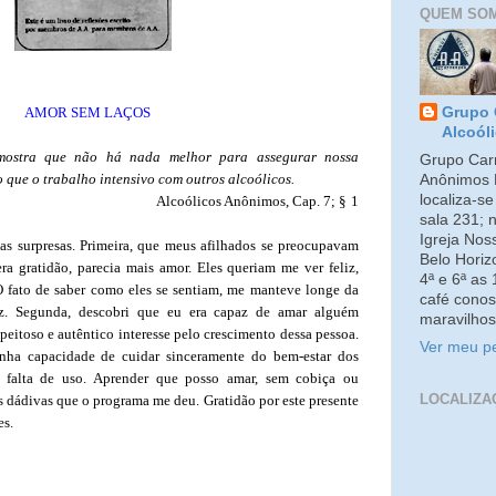
QUEM SO
AMOR SEM LAÇOS
Grupo 
Alcoól
 mostra que não há nada melhor para assegurar nossa
Grupo Carm
 que o trabalho intensivo com outros alcoólicos.
Anônimos 
localiza-s
Alcoólicos Anônimos, Cap. 7; §
1
sala 231; 
Igreja No
 surpresas. Primeira, que meus afilhados se preocupavam
Belo Horiz
a gratidão, parecia mais amor. Eles queriam me ver feliz,
4ª e 6ª as
O fato de saber como eles se sentiam, me manteve longe da
café conos
z. Segunda, descobri que eu era capaz de amar alguém
maravilhos
eitoso e autêntico interesse pelo crescimento dessa pessoa.
Ver meu pe
nha capacidade de cuidar sinceramente do bem-estar dos
or falta de uso. Aprender que posso amar, sem cobiça ou
LOCALIZA
s dádivas que o programa me deu. Gratidão por este presente
es.