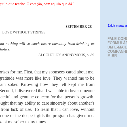
quilo que recebe. O coração, com aquilo que dá.”
Exibir mapa a
SEPTEMBER 28
LOVE WITHOUT STRINGS
FALE CON
FORMULÁR
hat nothing will so much insure immunity from drinking as
UM E-MAIL
holics.
COMPANH
ALCOHOLICS ANONYMOUS, p. 89
M.BR
rises for me. First, that my sponsees cared about me.
ratitude was more like love. They wanted me to be
ain sober. Knowing how they felt kept me from
Second, I discovered that I was able to love someone
pectful and genuine concern for that person's growth.
ought that my ability to care sincerely about another's
from lack of use. To learn that I can love, without
n one of the deepest gifts the program has given me.
s kept me sober many times.