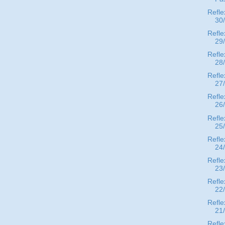
Refle
30
Refle
29
Refle
28
Refle
27
Refle
26
Refle
25
Refle
24
Refle
23
Refle
22
Refle
21
Refle