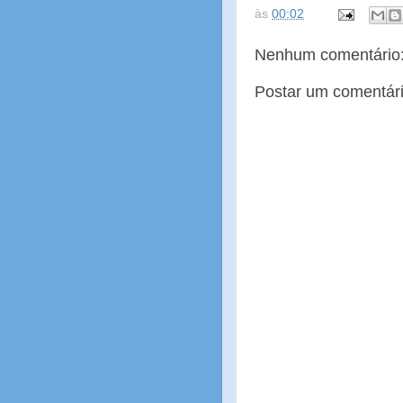
às
00:02
Nenhum comentário
Postar um comentár