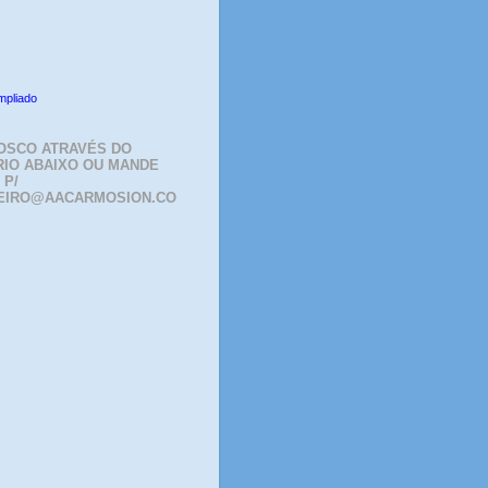
mpliado
OSCO ATRAVÉS DO
IO ABAIXO OU MANDE
 P/
EIRO@AACARMOSION.CO