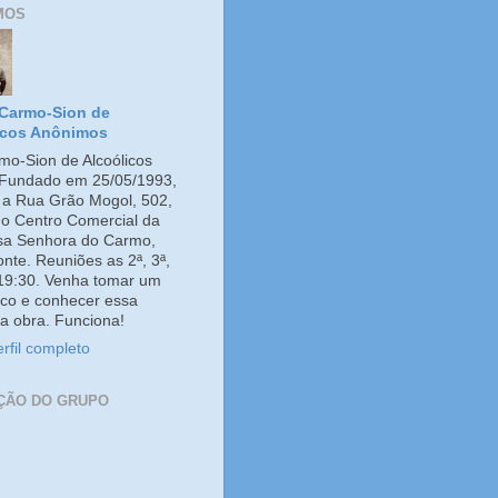
MOS
Carmo-Sion de
icos Anônimos
o-Sion de Alcoólicos
Fundado em 25/05/1993,
e a Rua Grão Mogol, 502,
no Centro Comercial da
ssa Senhora do Carmo,
onte. Reuniões as 2ª, 3ª,
 19:30. Venha tomar um
co e conhecer essa
a obra. Funciona!
rfil completo
ÇÃO DO GRUPO