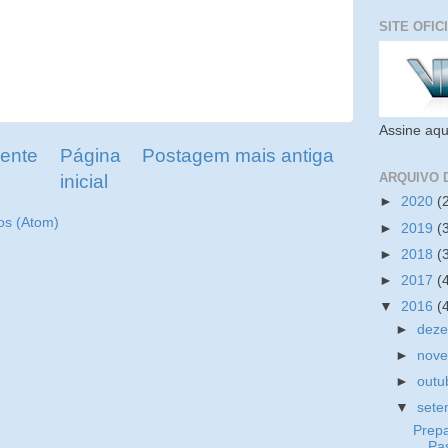
SITE OFIC
Assine aqu
ente
Página
Postagem mais antiga
ARQUIVO 
inicial
►
2020
(
os (Atom)
►
2019
(
►
2018
(
►
2017
(
▼
2016
(
►
dez
►
nov
►
outu
▼
set
Prep
Pa