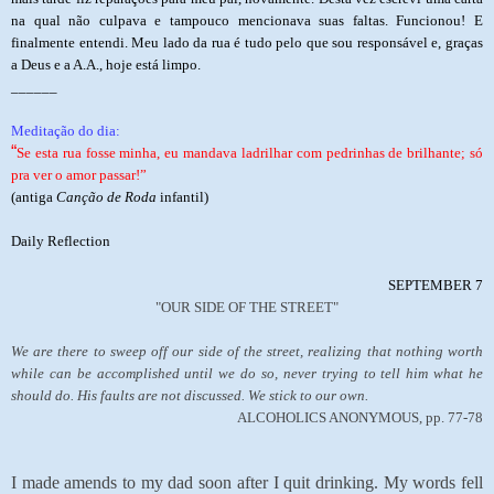
na qual não culpava e tampouco mencionava suas faltas. Funcionou! E
finalmente entendi. Meu lado da rua é tudo pelo que sou responsável e, graças
a Deus e a A.A., hoje está limpo.
______
Meditação do dia:
“
Se esta rua fosse minha, eu mandava ladrilhar com pedrinhas de brilhante; só
pra ver o amor passar!”
(antiga
Canção de Roda
infantil)
Daily Reflection
SEPTEMBER 7
"OUR SIDE OF THE STREET"
We are there to sweep off our side of the street, realizing that nothing worth
while can be accomplished until we do so, never trying to tell him what he
should do. His faults are not discussed. We stick to our own.
ALCOHOLICS ANONYMOUS, pp. 77-78
I made amends to my dad soon after I quit drinking. My words fell