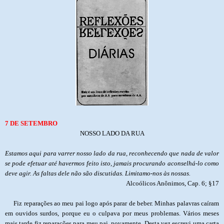
7 DE SETEMBRO
NOSSO LADO DA RUA
Estamos aqui para varrer nosso lado da rua, reconhecendo que nada de valor
se pode efetuar até havermos feito isto, jamais procurando aconselhá-lo como
deve agir. As faltas dele não são discutidas. Limitamo-nos às nossas.
Alcoólicos Anônimos, Cap. 6; §17
Fiz reparações ao meu pai logo após parar de beber. Minhas palavras caíram
em ouvidos surdos, porque eu o culpava por meus problemas. Vários meses
mais tarde fiz reparações para meu pai, novamente. Desta vez escrevi uma carta