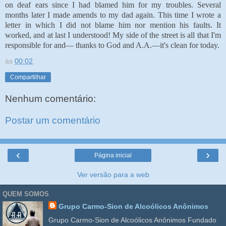
on deaf ears since I had blamed him for my troubles. Several
months later I made amends to my dad again. This time I wrote a
letter in which I did not blame him nor mention his faults. It
worked, and at last I understood! My side of the street is all that I'm
responsible for and— thanks to God and A.A.—it's clean for today.
às
00:02
Compartilhar
Nenhum comentário:
Postar um comentário
‹
›
Página inicial
Ver versão para a web
QUEM SOMOS
Grupo Carmo-Sion de Alcoólicos Anônimos
Grupo Carmo-Sion de Alcoólicos Anônimos Fundado