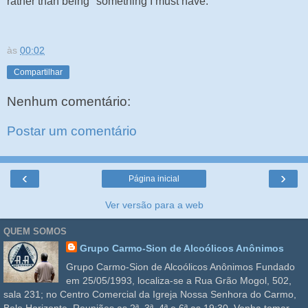
rather than being "something I must have."
às
00:02
Compartilhar
Nenhum comentário:
Postar um comentário
‹
›
Página inicial
Ver versão para a web
QUEM SOMOS
Grupo Carmo-Sion de Alcoólicos Anônimos
Grupo Carmo-Sion de Alcoólicos Anônimos Fundado
em 25/05/1993, localiza-se a Rua Grão Mogol, 502,
sala 231; no Centro Comercial da Igreja Nossa Senhora do Carmo,
Belo Horizonte. Reuniões as 2ª, 3ª, 4ª e 6ª as 19:30. Venha tomar