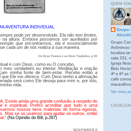
QUEM SO
A AVENTURA INDIVIDUAL
Grupo 
empre pode ser desenvolvido. Ela não tem limites,
Alcoól
 na altura. Embora possamos ser auxiliados por
Grupo Carm
exemplo que encontrarmos, ela é essencialmente
que cada um de nós realiza à sua maneira.
Anônimos 
localiza-s
Os Doze Passos e as Doze Tradições, p.90
sala 231; 
Igreja No
ritual é com Deus, como eu O concebo.
 meu verdadeiro eu interior. Meditação e oração
Belo Horiz
rçam minha fonte de bem-estar. Recebo então a
4ª e 6ª as
do que Ele me oferece. Com Deus tenho a afirmação
café conos
ornada será como Ele deseja para mim e, por isto,
maravilhos
 minha vida.
Ver meu pe
. Existe ainda uma grande confusão a respeito do
 é espiritual. Prefiro acreditar que tudo é uma
LOCALIZA
usarmos nossos bens materiais de forma egoísta,
as. Mas se os usamos para ajudar os outros, então
al.”
(Na Opinião do Bill, p.287)
NOVEMBER 8