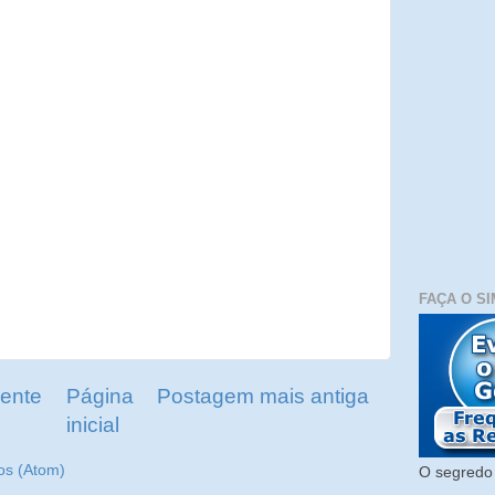
FAÇA O SI
ente
Página
Postagem mais antiga
inicial
os (Atom)
O segredo 