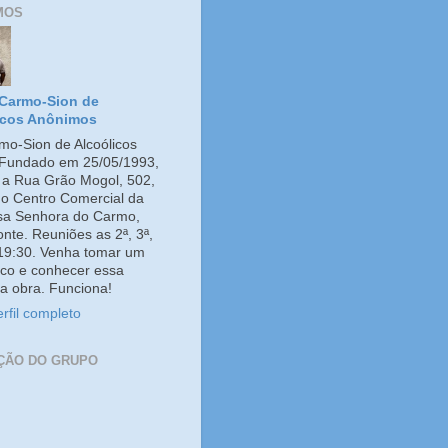
MOS
Carmo-Sion de
icos Anônimos
o-Sion de Alcoólicos
Fundado em 25/05/1993,
e a Rua Grão Mogol, 502,
no Centro Comercial da
ssa Senhora do Carmo,
onte. Reuniões as 2ª, 3ª,
 19:30. Venha tomar um
co e conhecer essa
a obra. Funciona!
rfil completo
ÇÃO DO GRUPO