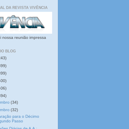
IAL DA REVISTA VIVÊNCIA
i nossa reunião impressa
DO BLOG
243)
399)
399)
400)
406)
394)
embro
(34)
embro
(32)
aração para o Décimo
gundo Passo
xões Diárias de A.A.: