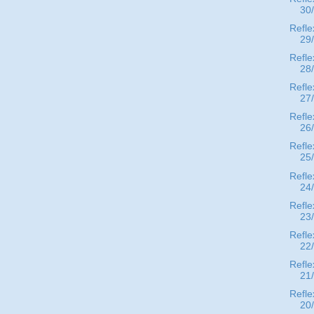
30
Refle
29
Refle
28
Refle
27
Refle
26
Refle
25
Refle
24
Refle
23
Refle
22
Refle
21
Refle
20