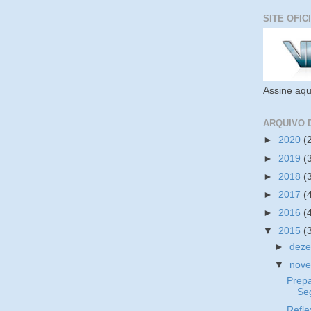
SITE OFIC
Assine aqu
ARQUIVO 
►
2020
(
►
2019
(
►
2018
(
►
2017
(
►
2016
(
▼
2015
(
►
dez
▼
nov
Prep
Se
Refle