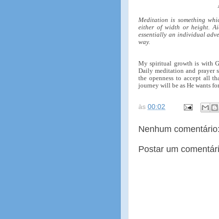
Meditation is something whi
either of width or height. A
essentially an individual adv
way.
My spiritual growth is with G
Daily meditation and prayer s
the openness to accept all th
journey will be as He wants for
às
00:02
Nenhum comentário
Postar um comentár