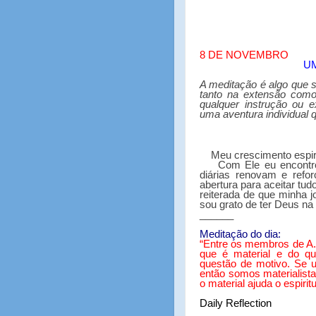
8 DE NOVEMBRO
UM
A meditação é algo que s
tanto na extensão como
qualquer instrução ou 
uma aventura individual 
Meu crescimento espi
Com Ele eu encontro
diárias renovam e refo
abertura para aceitar tu
reiterada de que minha j
sou grato de ter Deus na
______
Meditação do dia:
“
Entre os membros de A.A
que é material e do que
questão de motivo. Se 
então somos materialist
o material ajuda o espiritu
Daily Reflection