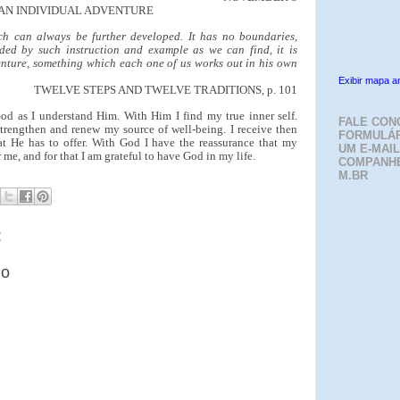
AN INDIVIDUAL ADVENTURE
ch can always be further developed. It has no boundaries,
ided by such instruction and example as we can find, it is
enture, something which each one of us works out in his own
Exibir mapa a
TWELVE STEPS AND TWELVE TRADITIONS, p. 101
od as I understand Him. With Him I find my true inner self.
FALE CON
trengthen and renew my source of well-being. I receive then
FORMULÁR
at He has to offer. With God I have the reassurance that my
UM E-MAIL
 me, and for that I am grateful to have God in my life.
COMPANH
M.BR
:
io