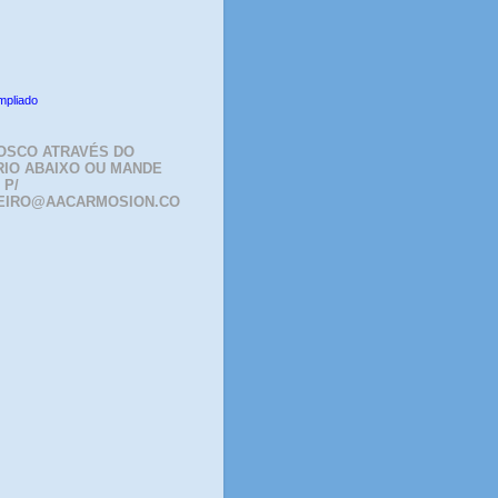
mpliado
OSCO ATRAVÉS DO
IO ABAIXO OU MANDE
 P/
EIRO@AACARMOSION.CO