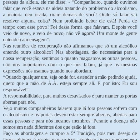
pessoas da aldeia, ele me disse: - “Companheiro, quando ouvimos
falar que você estava na aldeia tratando do problema do alcoolismo,
a maioria deu risada, riram demais de você! Onde só falar vai
resolver alguma coisa? Nem proibindo beber ele está! Perda de
tempo com esse povo! Foi dessa forma que falavam. Depois você
veio de novo, e veio de novo, não vê agora? Um monte de gente
entendeu a mensagem”.
Nas reuniões de recuperação não afirmamos que só um alcoólico
entende outro alcoólico? Nas abordagens, tão necessárias para a
nossa recuperação, sentimos o quanto magoamos as outras pessoas,
não nos importamos com o que nos falam, já que as mesmas
expressões nós usamos quando nos abordam.
“Quando qualquer um, seja onde for, estender a mão pedindo ajuda,
quero que a mão de A.A. esteja sempre ali. E por isto: Eu sou
responsável”.
A responsabilidade, para muitos desavisados é para manter as portas
abertas para nós.
Vejo muitos companheiros falarem que lá fora pessoas sofrem com
o alcoolismo e as portas devem estar sempre abertas, abertas para
essas pessoas e para nós mesmos membros. Perante a doença não
somos em nada diferentes dos que estão lá fora.
Faço as abordagens e cumpro a 5ª Tradição, pois meu desejo de
forma alguma é recair, mas se isso acontecer quero que peguem