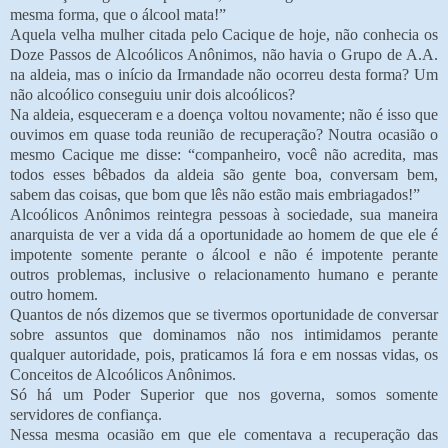
mesma forma, que o álcool mata!”
Aquela velha mulher citada pelo Cacique de hoje, não conhecia os
Doze Passos de Alcoólicos Anônimos, não havia o Grupo de A.A.
na aldeia, mas o início da Irmandade não ocorreu desta forma? Um
não alcoólico conseguiu unir dois alcoólicos?
Na aldeia, esqueceram e a doença voltou novamente; não é isso que
ouvimos em quase toda reunião de recuperação? Noutra ocasião o
mesmo Cacique me disse: “companheiro, você não acredita, mas
todos esses bêbados da aldeia são gente boa, conversam bem,
sabem das coisas, que bom que lês não estão mais embriagados!”
Alcoólicos Anônimos reintegra pessoas à sociedade, sua maneira
anarquista de ver a vida dá a oportunidade ao homem de que ele é
impotente somente perante o álcool e não é impotente perante
outros problemas, inclusive o relacionamento humano e perante
outro homem.
Quantos de nós dizemos que se tivermos oportunidade de conversar
sobre assuntos que dominamos não nos intimidamos perante
qualquer autoridade, pois, praticamos lá fora e em nossas vidas, os
Conceitos de Alcoólicos Anônimos.
Só há um Poder Superior que nos governa, somos somente
servidores de confiança.
Nessa mesma ocasião em que ele comentava a recuperação das